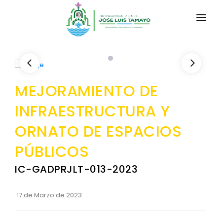
INICIO
LA PARROQUIA
MEJORAMIENTO DE
RESEÑA HISTÓRICA
GAD
INFRAESTRUCTURA Y
Historia Antigua
TRANSPARENCIA
ORNATO DE ESPACIOS
Historia Actual
GESTIÓN Y PRESUPUESTO
PÚBLICOS
Símbolos Cívicos
GESTIÓN INSTITUCIONAL
MECANISMOS DE PARTICIPACIÓN
IC-GADPRJLT-013-2023
GEOGRAFÍA
Sesiones Ordinarias
TURISMO
Ubicación
CIUDADANÍA ACTIVA
17 de Marzo de 2023
Sesiones Extraordinarias
Datos Geográficos
Solicitud de acceso información pública
Resoluciones
NEW