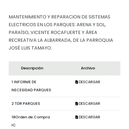
Convocatorias
MANTENIMIENTO Y REPARACION DE SISTEMAS
GESTIÓN ADMINISTRATIVA
ELECTRICOS EN LOS PARQUES: ARENA Y SOL,
Plan de desarrollo y Ordenamiento Territorial - PD
PARAÍSO, VICENTE ROCAFUERTE Y ÁREA
Plan Anual Contratación - PAC
RECREATIVA LA ALBARRADA, DE LA PARROQUIA
JOSÉ LUIS TAMAYO.
Plan Operativo Anual - POA
Convenios Institucionales
Descripción
Archivo
PRESUPUESTO: EJECUCIÓN Y REPORTES
1 INFORME DE
DESCARGAR
Cédulas presupuestarias y balances
NECESIDAD PARQUES
Procesos de contratación
Ejecución Presupuestaria
2 TDR PARQUES
DESCARGAR
Obras y proyectos
18Orden de Compra
DESCARGAR
IC