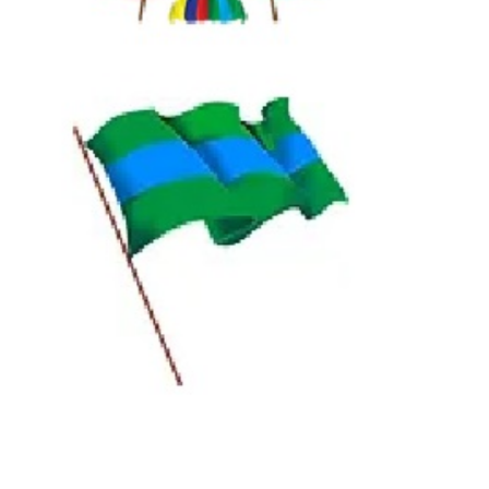
Convocatorias
GESTIÓN ADMINISTRATIVA
Plan de desarrollo y Ordenamiento Territorial - PD
Plan Anual Contratación - PAC
Plan Operativo Anual - POA
Convenios Institucionales
PRESUPUESTO: EJECUCIÓN Y REPORTES
Cédulas presupuestarias y balances
Procesos de contratación
Ejecución Presupuestaria
Obras y proyectos