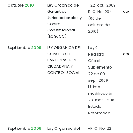
Octubre
2010
Ley Orgánica de
-22-oct.-2009
Garantías
R. O. No. 294
docu
Jurisdiccionales y
(06 de
Control
octubre de
Constitucional
2010)
(LOGJCC)
Septiembre
2009
LEY ORGANICA DEL
Ley 0
CONSEJO DE
Registro
docu
PARTICIPACION
Oficial
CIUDADANA Y
Suplemento
CONTROL SOCIAL
22 de 09-
sep.-2009
Ultima
modificación:
23-mar.-2018
Estado:
Reformado
Septiembre
2009
Ley Orgánica del
-R. O. No. 22