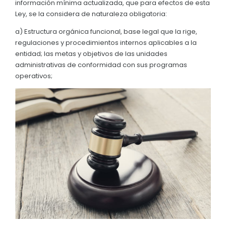
información mínima actualizada, que para efectos de esta
Convocatorias
Ley, se la considera de naturaleza obligatoria:
GESTIÓN ADMINISTRATIVA
a) Estructura orgánica funcional, base legal que la rige,
regulaciones y procedimientos internos aplicables a la
Plan de desarrollo y Ordenamiento Territorial - PD
entidad; las metas y objetivos de las unidades
administrativas de conformidad con sus programas
Plan Anual Contratación - PAC
operativos;
Plan Operativo Anual - POA
Convenios Institucionales
PRESUPUESTO: EJECUCIÓN Y REPORTES
Cédulas presupuestarias y balances
Procesos de contratación
Ejecución Presupuestaria
Obras y proyectos