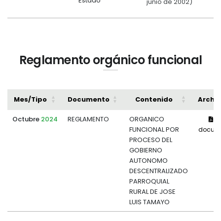
Estado
junio de 2002)
Reglamento orgánico funcional
Mes/Tipo
Documento
Contenido
Archi
Octubre
2024
REGLAMENTO
ORGANICO
Ve
FUNCIONAL POR
docum
PROCESO DEL
GOBIERNO
AUTONOMO
DESCENTRALIZADO
PARROQUIAL
RURAL DE JOSE
LUIS TAMAYO