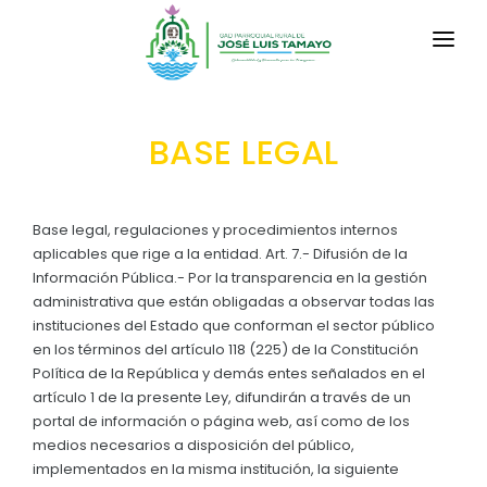
INICIO
BASE LEGAL
LA PARROQUIA
RESEÑA HISTÓRICA
GAD
Base legal, regulaciones y procedimientos internos
Historia Antigua
aplicables que rige a la entidad. Art. 7.- Difusión de la
TRANSPARENCIA
Información Pública.- Por la transparencia en la gestión
Historia Actual
administrativa que están obligadas a observar todas las
GESTIÓN Y PRESUPUESTO
instituciones del Estado que conforman el sector público
Símbolos Cívicos
en los términos del artículo 118 (225) de la Constitución
GESTIÓN INSTITUCIONAL
MECANISMOS DE PARTICIPACIÓN
GEOGRAFÍA
Política de la República y demás entes señalados en el
Sesiones Ordinarias
artículo 1 de la presente Ley, difundirán a través de un
TURISMO
Ubicación
CIUDADANÍA ACTIVA
portal de información o página web, así como de los
Sesiones Extraordinarias
medios necesarios a disposición del público,
Datos Geográficos
Solicitud de acceso información pública
implementados en la misma institución, la siguiente
Resoluciones
NEW