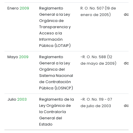
Enero
2009
Reglamento
R. O. No. 507 (19 de
General a la Ley
enero de 2005)
doc
Orgánica de
Transparencia y
Acceso a la
Información
Pública (LOTAIP)
Mayo
2009
Reglamento
-R. O. No. 588 (12
General a la Ley
de mayo de 2009)
doc
Orgánica del
Sistema Nacional
de Contratación
Pública (LOSNCP)
Julio
2003
Reglamento de la
-R. O. No. 119 - 07
Ley Orgánica de
de julio de 2003
doc
la Contraloría
General del
Estado