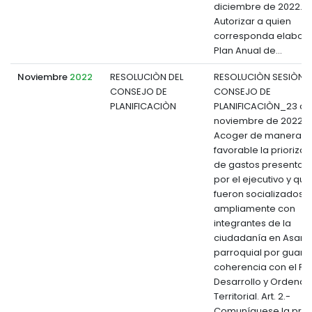
diciembre de 2022. Art
Autorizar a quien
corresponda elabora
Plan Anual de...
Noviembre
2022
RESOLUCIÒN DEL
RESOLUCIÒN SESIÒN D
CONSEJO DE
CONSEJO DE
PLANIFICACIÒN
PLANIFICACIÒN_23 de
noviembre de 2022 Art
Acoger de manera
favorable la priorizac
de gastos presentad
por el ejecutivo y que
fueron socializados
ampliamente con
integrantes de la
ciudadanía en Asam
parroquial por guard
coherencia con el Pl
Desarrollo y Ordena
Territorial. Art. 2.-
Comuníquese la pre