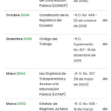
de Contratación
de 2008)
Pública (LOSNCP)
Octubre
2008
Constitución de la
-R.O. No. 449 -
República del
20 de octubre
docu
Ecuador
de 2008
Diciembre
2005
Código del
-R.O.
Trabajo
Suplemento
docu
No. 167 - 16 de
diciembre de
2005
Mayo
2004
Ley Orgánica de
-R. O. No. 337
Transparencia y
(18 de mayo
docu
Acceso a la
de 2004)
Información
Pública (LOTAIP)
Marzo
2002
Estatuto de
-R. O. No. 536 -
Régimen Jurídico
18 de marzo
docu