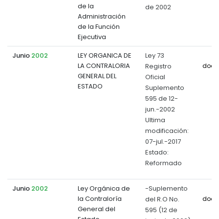
de la
de 2002
Administración
de la Función
Ejecutiva
Junio
2002
LEY ORGANICA DE
Ley 73
LA CONTRALORIA
Registro
docu
GENERAL DEL
Oficial
ESTADO
Suplemento
595 de 12-
jun.-2002
Ultima
modificación:
07-jul.-2017
Estado:
Reformado
Junio
2002
Ley Orgánica de
-Suplemento
la Contraloría
del R.O No.
docu
General del
595 (12 de