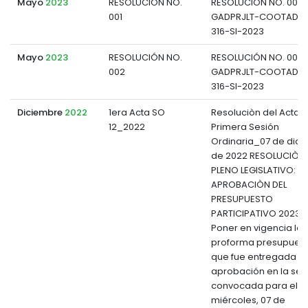
Mayo
2023
RESOLUCIÓN NO.
RESOLUCIÓN NO. 001-
001
GADPRJLT-COOTAD-P
316-SI-2023
Mayo
2023
RESOLUCIÓN NO.
RESOLUCIÓN NO. 002-
002
GADPRJLT-COOTAD-P
316-SI-2023
Diciembre
2022
1era Acta SO
Resoluciòn del Acta 2
12_2022
Primera Sesión
Ordinaria_07 de dic
de 2022 RESOLUCIÒN 
PLENO LEGISLATIVO:
APROBACIÒN DEL
PRESUPUESTO
PARTICIPATIVO 2023 Art
Poner en vigencia la
proforma presupuest
que fue entregada p
aprobación en la ses
convocada para el
miércoles, 07 de