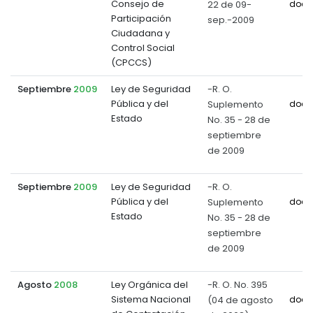
Consejo de
22 de 09-
docu
Participación
sep.-2009
Ciudadana y
Control Social
(CPCCS)
Septiembre
2009
Ley de Seguridad
-R. O.
Pública y del
Suplemento
docu
Estado
No. 35 - 28 de
septiembre
de 2009
Septiembre
2009
Ley de Seguridad
-R. O.
Pública y del
Suplemento
docu
Estado
No. 35 - 28 de
septiembre
de 2009
Agosto
2008
Ley Orgánica del
-R. O. No. 395
Sistema Nacional
(04 de agosto
docu