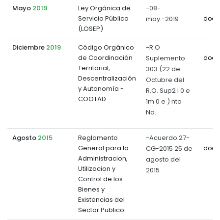
Mayo
2019
Ley Orgánica de
-08-
Servicio Público
may.-2019
docu
(LOSEP)
Diciembre
2019
Código Orgánico
-R.O
de Coordinación
Suplemento
docu
Territorial,
303 (22 de
Descentralización
Octubre del
y Autonomía -
R.O. Sup2 l 0 e
COOTAD
1m 0 e ) nto
No.
Agosto
2015
Reglamento
-Acuerdo 27-
General para la
CG-2015 25 de
docu
Administracion,
agosto del
Utilizacion y
2015
Control de los
Bienes y
Existencias del
Sector Publico