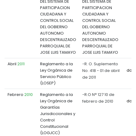
DEL SISTEMA DE
DEL SISTEMA DE
PARTICIPACION
PARTICIPACION
CIUDADANA Y
CIUDADANA Y
CONTROL SOCIAL
CONTROL SOCIAL
DEL GOBIERNO
DEL GOBIERNO
AUTONOMO
AUTONOMO
DESCENTRALIZADO
DESCENTRALIZADO
PARROQUIAL DE
PARROQUIAL DE
JOSE LUIS TAMAYO
JOSE LUIS TAMAYO
Abril
2011
Reglamento a la
-R. O. Suplemento
Ley Orgánica de
No. 418 - 01 de abril
doc
Servicio Público
de 2011
(LOSEP)
Febrero
2010
Reglamento a la
-R.O N° 127 10 de
Ley Orgánica de
febrero de 2010
doc
Garantías
Jurisdiccionales y
Control
Constitucional
(LOGJCC)