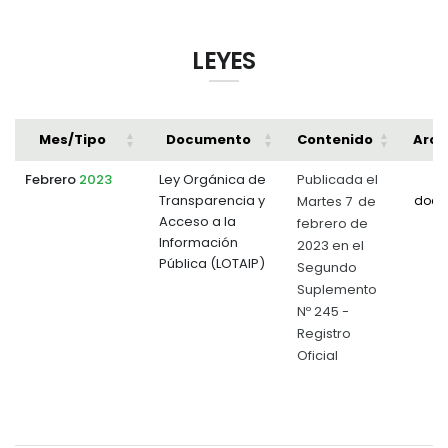
LEYES
Mes/Tipo
Documento
Contenido
Arch
Febrero
2023
Ley Orgánica de
Publicada el
Transparencia y
Martes 7 de
docu
Acceso a la
febrero de
Información
2023 en el
Pública (LOTAIP)
Segundo
Suplemento
Nº 245 -
Registro
Oficial