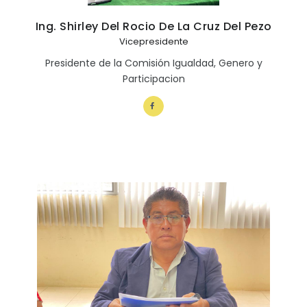
Convocatorias
Ing. Shirley Del Rocio De La Cruz Del Pezo
Vicepresidente
GESTIÓN ADMINISTRATIVA
Presidente de la Comisión Igualdad, Genero y
Plan de desarrollo y Ordenamiento Territorial - PD
Participacion
Plan Anual Contratación - PAC
Plan Operativo Anual - POA
Convenios Institucionales
PRESUPUESTO: EJECUCIÓN Y REPORTES
Cédulas presupuestarias y balances
Procesos de contratación
Ejecución Presupuestaria
Obras y proyectos