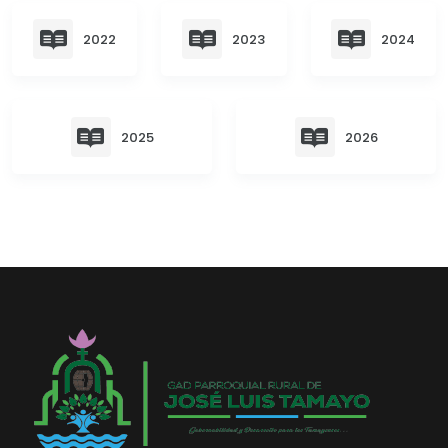
Convocatorias
2022
2023
2024
GESTIÓN ADMINISTRATIVA
Plan de desarrollo y Ordenamiento Territorial - PD
Plan Anual Contratación - PAC
2025
2026
Plan Operativo Anual - POA
Convenios Institucionales
PRESUPUESTO: EJECUCIÓN Y REPORTES
Cédulas presupuestarias y balances
Procesos de contratación
Ejecución Presupuestaria
Obras y proyectos