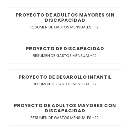
Convocatorias
PROYECTO DE ADULTOS MAYORES SIN
GESTIÓN ADMINISTRATIVA
DISCAPACIDAD
RESUMEN DE GASTOS MENSUALES - 12
Plan de desarrollo y Ordenamiento Territorial - PD
Plan Anual Contratación - PAC
PROYECTO DE DISCAPACIDAD
Plan Operativo Anual - POA
RESUMEN DE GASTOS MENSUAL - 12
Convenios Institucionales
PRESUPUESTO: EJECUCIÓN Y REPORTES
PROYECTO DE DESAROLLO INFANTIL
Cédulas presupuestarias y balances
RESUMEN DE GASTOS MENSUAL - 12
Procesos de contratación
Ejecución Presupuestaria
PROYECTO DE ADULTOS MAYORES CON
DISCAPACIDAD
Obras y proyectos
RESUMEN DE GASTOS MENSUALES - 12