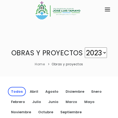
INICIO
LA PARROQUIA
RESEÑA HISTÓRICA
GAD
OBRAS Y PROYECTOS
Historia Antigua
TRANSPARENCIA
Home
Obras y proyectos
Historia Actual
GESTIÓN Y PRESUPUESTO
Símbolos Cívicos
GESTIÓN INSTITUCIONAL
MECANISMOS DE PARTICIPACIÓN
GEOGRAFÍA
Todos
Abril
Agosto
Diciembre
Enero
Sesiones Ordinarias
TURISMO
Ubicación
CIUDADANÍA ACTIVA
Febrero
Julio
Junio
Marzo
Mayo
Sesiones Extraordinarias
Datos Geográficos
Solicitud de acceso información pública
Noviembre
Octubre
Septiembre
Resoluciones
NEW