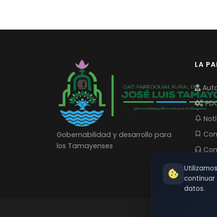
LA P
Auto
PD
Noti
Com
Gobernabilidad y desarrollo para
los Tamayenses
Con
Utilizamo
continua
datos.