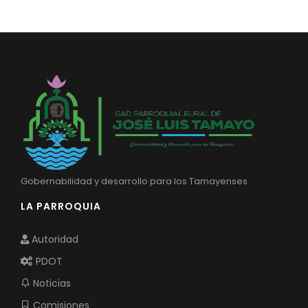
Convocatorias
GESTIÓN ADMINISTRATIVA
Plan de desarrollo y Ordenamiento Territorial - PD
Plan Anual Contratación - PAC
Plan Operativo Anual - POA
Convenios Institucionales
PRESUPUESTO: EJECUCIÓN Y REPORTES
Gobernabilidad y desarrollo para los Tamayenses
Cédulas presupuestarias y balances
LA PARROQUIA
Procesos de contratación
Autoridad
Ejecución Presupuestaria
PDOT
Obras y proyectos
Noticias
Comisiones